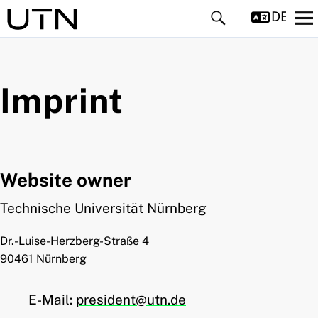
DEUTS
Imprint
and child menu
Website owner
and child menu
Technische Universität Nürnberg
Dr.-Luise-Herzberg-Straße 4
and child menu
90461 Nürnberg
and child menu
E-Mail:
president@utn.de