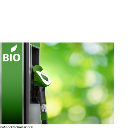
beStock/scharfsinn86