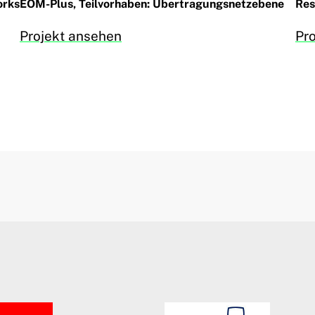
orks
EOM-Plus, Teilvorhaben: Übertragungsnetzebene
Res
Projekt ansehen
Pr