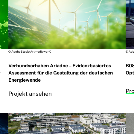
© AdobeStock/ArtmediaworX
© Ado
Verbundvorhaben Ariadne – Evidenzbasiertes
B08
r
Assessment für die Gestaltung der deutschen
Opt
Energiewende
Pr
Projekt ansehen