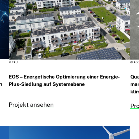
© FAU
© Ad
EOS – Energetische Optimierung einer Energie-
Qua
n
Plus-Siedlung auf Systemebene
mar
kli
Projekt ansehen
Pr