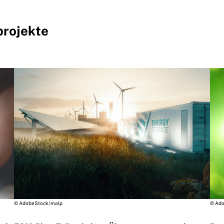
rojekte
© AdobeStock/malp
© Ado