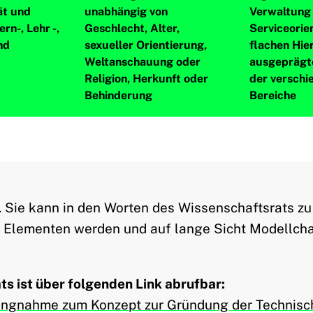
ät und
unabhängig von
Verwaltung 
ern-, Lehr -,
Geschlecht, Alter,
Serviceorie
nd
sexueller Orientierung,
flachen Hie
Weltanschauung oder
ausgeprägt
Religion, Herkunft oder
der verschi
Behinderung
Bereiche
. Sie kann in den Worten des Wissenschaftsrats zu
n Elementen werden und auf lange Sicht Modellcha
s ist über folgenden Link abrufbar:
lungnahme zum Konzept zur Gründung der Technisch