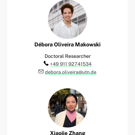
Débora
Oliveira Makowski
Doctoral Researcher
Telefon:
+49 911 92741534
E-Mail:
debora.oliveira@utn.de
Xiaojie
Zhang