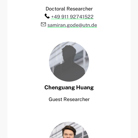
Doctoral Researcher
Telefon:
+49 911 92741522
E-Mail:
samiran.gode@utn.de
Chenguang
Huang
Guest Researcher