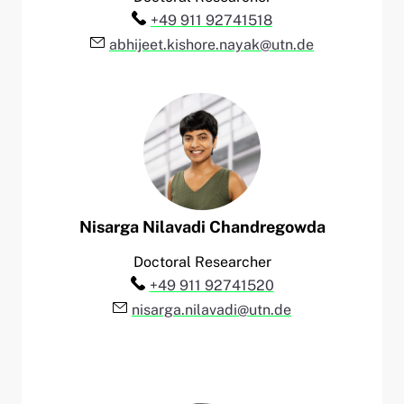
Telefon:
+49 911 92741518
E-Mail:
abhijeet.kishore.nayak@utn.de
Nisarga
Nilavadi Chandregowda
Doctoral Researcher
Telefon:
+49 911 92741520
E-Mail:
nisarga.nilavadi@utn.de