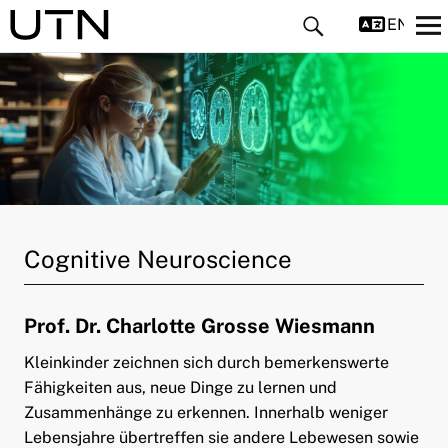
ENGLIS
ld Menü aufklappen
Cognitive Neuroscience
ld Menü aufklappen
ld Menü aufklappen
Prof. Dr. Charlotte Grosse Wiesmann
ld Menü aufklappen
Kleinkinder zeichnen sich durch bemerkenswerte
Fähigkeiten aus, neue Dinge zu lernen und
ld Menü aufklappen
Zusammenhänge zu erkennen. Innerhalb weniger
Lebensjahre übertreffen sie andere Lebewesen sowie