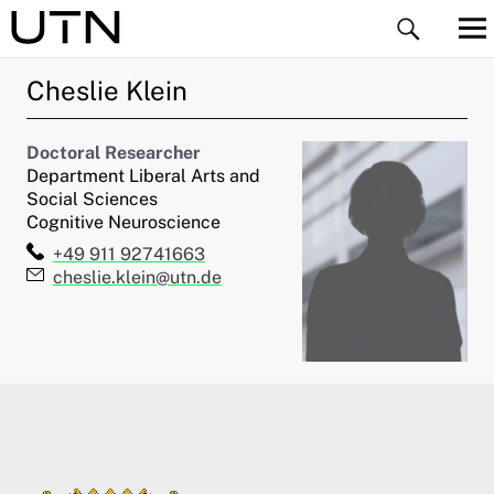
Cheslie
Klein
Doctoral Researcher
Department Liberal Arts and
Social Sciences
Cognitive Neuroscience
ld Menü aufklappen
Telefon:
+49 911 92741663
E-Mail:
cheslie.klein@utn.de
ld Menü aufklappen
ld Menü aufklappen
ld Menü aufklappen
ld Menü aufklappen