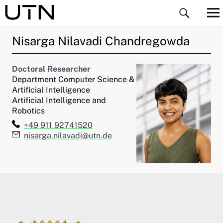
Nisarga
Nilavadi Chandregowda
Doctoral Researcher
Department Computer Science &
Artificial Intelligence
Artificial Intelligence and
ld Menü aufklappen
Robotics
Telefon:
+49 911 92741520
ld Menü aufklappen
E-Mail:
nisarga.nilavadi@utn.de
ld Menü aufklappen
ld Menü aufklappen
ld Menü aufklappen