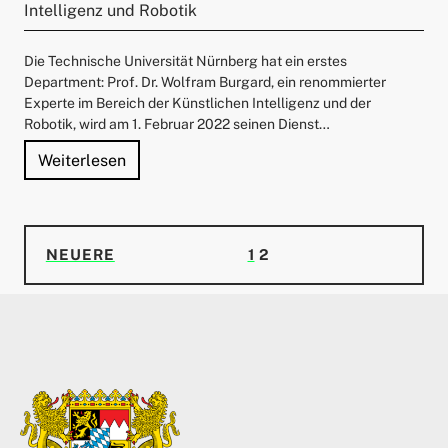
Intelligenz und Robotik
Die Technische Universität Nürnberg hat ein erstes
Department: Prof. Dr. Wolfram Burgard, ein renommierter
Experte im Bereich der Künstlichen Intelligenz und der
Robotik, wird am 1. Februar 2022 seinen Dienst…
"Technische Universität Nürnberg errichtet 
Weiterlesen
NEUERE BEITRÄGE
SEITE
SEITE
NEUERE
1
2
SEITENNUMMERIERUNG DER BEITRÄ