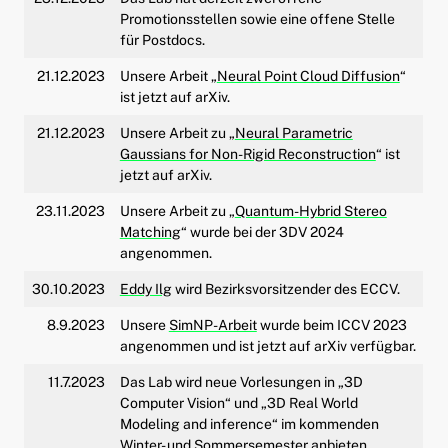
Promotionsstellen sowie eine offene Stelle
für Postdocs.
21.12.2023
Unsere Arbeit „
Neural Point Cloud Diffusion
“
ist jetzt auf arXiv.
21.12.2023
Unsere Arbeit zu „
Neural Parametric
Gaussians for Non-Rigid Reconstruction
“ ist
jetzt auf arXiv.
23.11.2023
Unsere Arbeit zu „
Quantum-Hybrid Stereo
Matching
“ wurde bei der 3DV 2024
angenommen.
30.10.2023
Eddy Ilg
wird Bezirksvorsitzender des ECCV.
8.9.2023
Unsere
SimNP-Arbeit
wurde beim ICCV 2023
angenommen und ist jetzt auf arXiv verfügbar.
11.7.2023
Das Lab wird neue Vorlesungen in „3D
Computer Vision“ und „3D Real World
Modeling and inference“ im kommenden
Winter- und Sommersemester anbieten.