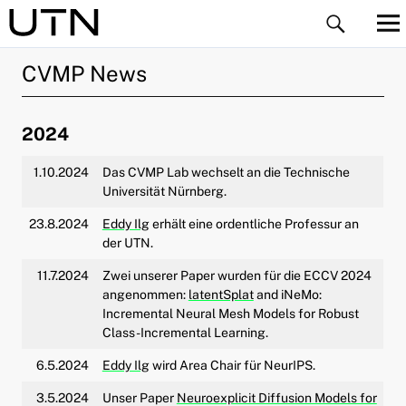
CVMP News
2024
1.10.2024
Das CVMP Lab wechselt an die Technische
Universität Nürnberg.
ld Menü aufklappen
23.8.2024
Eddy Ilg
erhält eine ordentliche Professur an
der UTN.
ld Menü aufklappen
11.7.2024
Zwei unserer Paper wurden für die ECCV 2024
ld Menü aufklappen
angenommen:
latentSplat
and iNeMo:
Incremental Neural Mesh Models for Robust
Class-Incremental Learning.
ld Menü aufklappen
6.5.2024
Eddy Ilg
wird Area Chair für NeurIPS.
ld Menü aufklappen
3.5.2024
Unser Paper
Neuroexplicit Diffusion Models for