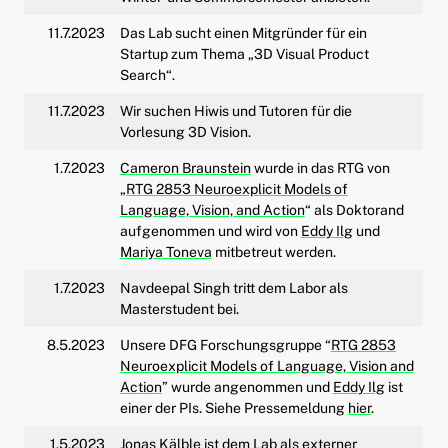
11.7.2023
Das Lab sucht einen Mitgründer für ein
Startup zum Thema „3D Visual Product
Search“.
11.7.2023
Wir suchen Hiwis und Tutoren für die
Vorlesung 3D Vision.
1.7.2023
Cameron Braunstein
wurde in das RTG von
„
RTG 2853 Neuroexplicit Models of
Language, Vision, and Action
“ als Doktorand
aufgenommen und wird von
Eddy Ilg
und
Mariya Toneva
mitbetreut werden.
1.7.2023
Navdeepal Singh tritt dem Labor als
Masterstudent bei.
8.5.2023
Unsere DFG Forschungsgruppe “
RTG 2853
Neuroexplicit Models of Language, Vision and
Action
” wurde angenommen und
Eddy Ilg
ist
einer der PIs. Siehe Pressemeldung
hier
.
1.5.2023
Jonas Kälble
ist dem Lab als externer