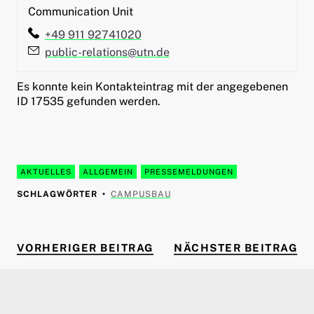
Communication Unit
Telefon:
+49 911 92741020
E-Mail:
public-relations@utn.de
Es konnte kein Kontakteintrag mit der angegebenen
ID 17535 gefunden werden.
AKTUELLES
ALLGEMEIN
PRESSEMELDUNGEN
SCHLAGWÖRTER
CAMPUSBAU
VORHERIGER BEITRAG
NÄ
Beitragsnavigation
VORHERIGER BEITRAG
NÄCHSTER BEITRAG