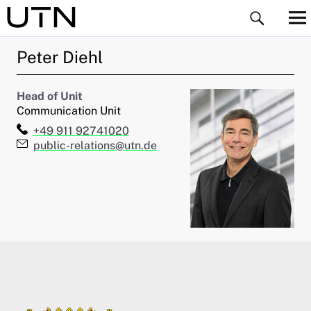
Peter
Diehl
Head of Unit
Communication Unit
Telefon:
+49 911 92741020
E-Mail:
public-relations@utn.de
ld Menü aufklappen
ld Menü aufklappen
ld Menü aufklappen
ld Menü aufklappen
ld Menü aufklappen