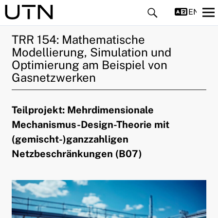
ENGLIS
TRR 154: Mathematische
Modellierung, Simulation und
Optimierung am Beispiel von
Gasnetzwerken
ld Menü aufklappen
Teilprojekt: Mehrdimensionale
Mechanismus-Design-Theorie mit
ld Menü aufklappen
(gemischt-)ganzzahligen
Netzbeschränkungen (B07)
ld Menü aufklappen
ld Menü aufklappen
ld Menü aufklappen