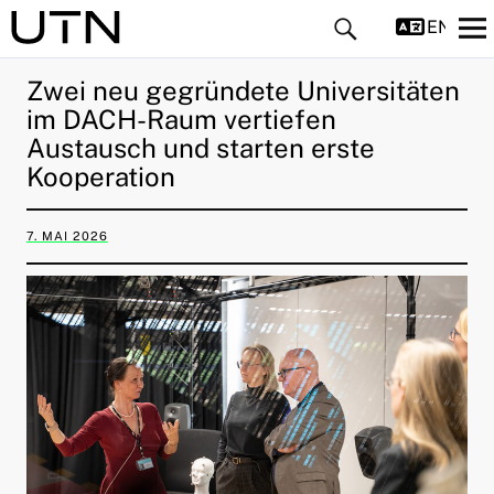
ENGLIS
Zwei neu gegründete Universitäten
im DACH-Raum vertiefen
Austausch und starten erste
Kooperation
7. MAI 2026
ld Menü aufklappen
ld Menü aufklappen
ld Menü aufklappen
ld Menü aufklappen
ld Menü aufklappen