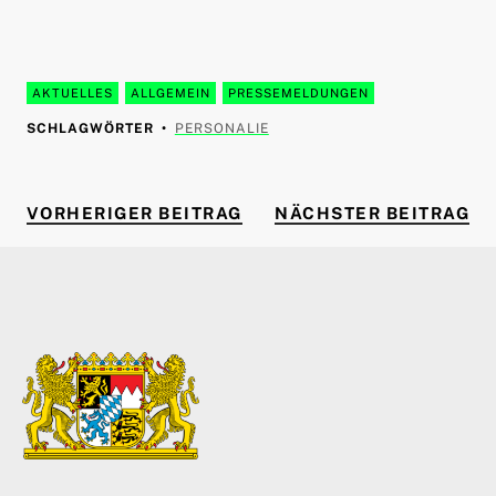
AKTUELLES
ALLGEMEIN
PRESSEMELDUNGEN
SCHLAGWÖRTER
PERSONALIE
VORHERIGER BEITRAG
NÄ
Beitragsnavigation
VORHERIGER BEITRAG
NÄCHSTER BEITRAG