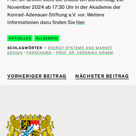
November 2024 ab 17:30 Uhr in der Akademie der
Konrad-Adenauer-Stiftung e.V. vor. Weitere
Informationen dazu finden Sie
hier
.
AKTUELLES
ALLGEMEIN
SCHLAGWÖRTER
ENERGY SYSTEMS AND MARKET
DESIGN
•
FORSCHUNG
•
PROF. DR. VERONIKA GRIMM
VORHERIGER BEITRAG
NÄ
Beitragsnavigation
VORHERIGER BEITRAG
NÄCHSTER BEITRAG