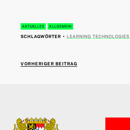
AKTUELLES
ALLGEMEIN
SCHLAGWÖRTER
LEARNING TECHNOLOGIES
VORHERIGER BEITR
Beitragsnavigation
VORHERIGER BEITRAG