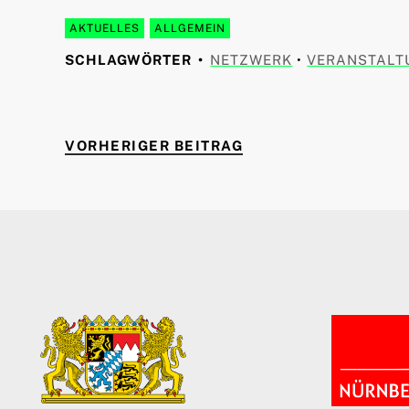
AKTUELLES
ALLGEMEIN
SCHLAGWÖRTER
NETZWERK
•
VERANSTALT
VORHERIGER BEITR
Beitragsnavigation
VORHERIGER BEITRAG