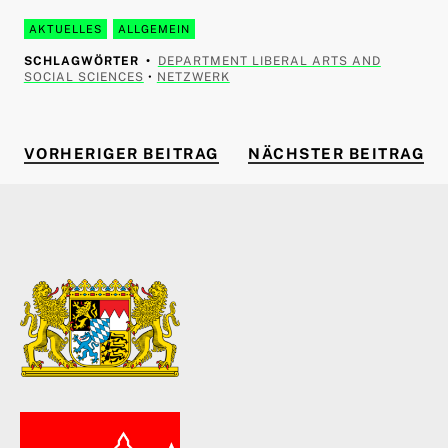
AKTUELLES
ALLGEMEIN
SCHLAGWÖRTER
DEPARTMENT LIBERAL ARTS AND
SOCIAL SCIENCES
•
NETZWERK
VORHERIGER BEITRAG
NÄ
Beitragsnavigation
VORHERIGER BEITRAG
NÄCHSTER BEITRAG