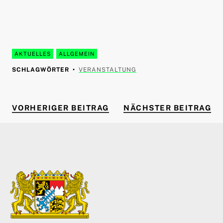
AKTUELLES
ALLGEMEIN
SCHLAGWÖRTER
VERANSTALTUNG
VORHERIGER BEITRAG
NÄ
Beitragsnavigation
VORHERIGER BEITRAG
NÄCHSTER BEITRAG