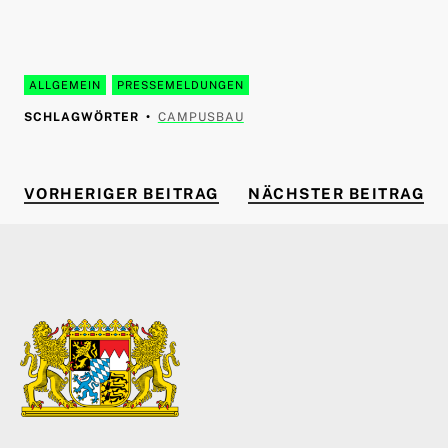
ALLGEMEIN
PRESSEMELDUNGEN
SCHLAGWÖRTER
CAMPUSBAU
VORHERIGER BEITRAG
NÄ
Beitragsnavigation
VORHERIGER BEITRAG
NÄCHSTER BEITRAG