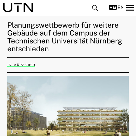
ENGLIS
Planungswettbewerb für weitere
Gebäude auf dem Campus der
Technischen Universität Nürnberg
entschieden
15. MÄRZ 2023
ld Menü aufklappen
ld Menü aufklappen
ld Menü aufklappen
ld Menü aufklappen
ld Menü aufklappen