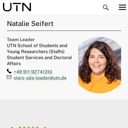
Natalie
Seifert
Team Leader
UTN School of Students and
Young Researchers (StaRs)
Student Services and Doctoral
ld Menü aufklappen
Affairs
Telefon:
+49 911 92741310
ld Menü aufklappen
E-Mail:
stars-sda-leader@utn.de
ld Menü aufklappen
ld Menü aufklappen
ld Menü aufklappen