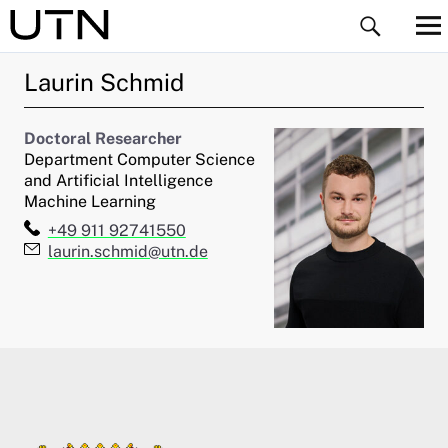
Laurin
Schmid
Doctoral Researcher
Department Computer Science
and Artificial Intelligence
Machine Learning
ld Menü aufklappen
Telefon:
+49 911 92741550
E-Mail:
laurin.schmid@utn.de
ld Menü aufklappen
ld Menü aufklappen
ld Menü aufklappen
ld Menü aufklappen