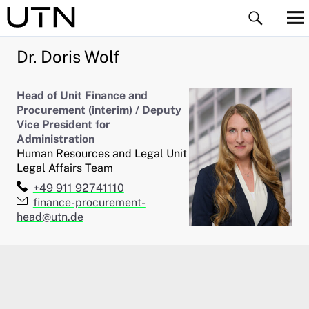
Dr.
Doris
Wolf
Head of Unit Finance and
Procurement (interim) / Deputy
Vice President for
Administration
ld Menü aufklappen
Human Resources and Legal Unit
Legal Affairs Team
ld Menü aufklappen
Telefon:
+49 911 92741110
E-Mail:
finance-procurement-
head@utn.de
ld Menü aufklappen
ld Menü aufklappen
ld Menü aufklappen