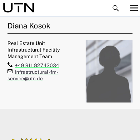
Diana
Kosok
Real Estate Unit
Infrastructural Facility
Management Team
Telefon:
+49 911 92742034
ld Menü aufklappen
E-Mail:
infrastructural-fm-
service@utn.de
ld Menü aufklappen
ld Menü aufklappen
ld Menü aufklappen
ld Menü aufklappen