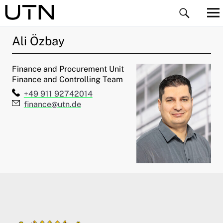
Ali
Özbay
Finance and Procurement Unit
Finance and Controlling Team
Telefon:
+49 911 92742014
E-Mail:
finance@utn.de
ld Menü aufklappen
ld Menü aufklappen
ld Menü aufklappen
ld Menü aufklappen
ld Menü aufklappen