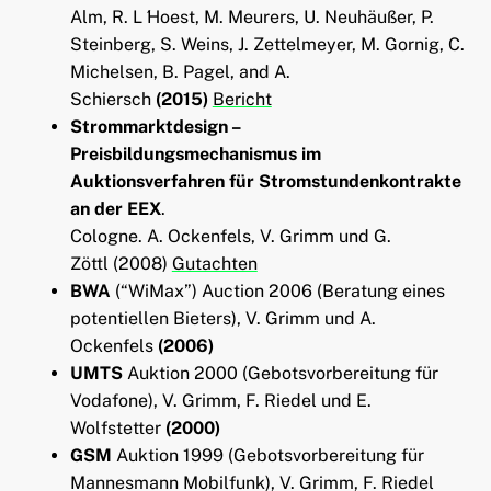
Alm, R. L ́Hoest, M. Meurers, U. Neuhäußer, P.
Steinberg, S. Weins, J. Zettelmeyer, M. Gornig, C.
Michelsen, B. Pagel, and A.
Schiersch
(2015)
Bericht
Strommarktdesign –
Preisbildungsmechanismus im
Auktionsverfahren für Stromstundenkontrakte
an der EEX
.
Cologne. A. Ockenfels, V. Grimm und G.
Zöttl (2008)
Gutachten
BWA
(“WiMax”) Auction 2006 (Beratung eines
potentiellen Bieters), V. Grimm und A.
Ockenfels
(2006)
UMTS
Auktion 2000
(Gebotsvorbereitung für
Vodafone), V. Grimm, F. Riedel und E.
Wolfstetter
(2000)
GSM
Auktion 1999 (Gebotsvorbereitung für
Mannesmann Mobilfunk),
V. Grimm, F. Riedel