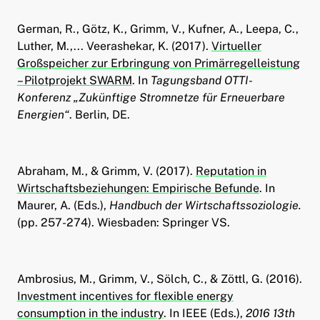
ld Menü aufklappen
German, R., Götz, K., Grimm, V., Kufner, A., Leepa, C.,
Luther, M.,... Veerashekar, K. (2017).
Virtueller
Großspeicher zur Erbringung von Primärregelleistung
– Pilotprojekt SWARM
. In
Tagungsband OTTI-
Konferenz „Zukünftige Stromnetze für Erneuerbare
Energien“
. Berlin, DE.
Abraham, M., & Grimm, V. (2017).
Reputation in
Wirtschaftsbeziehungen: Empirische Befunde
. In
Maurer, A. (Eds.),
Handbuch der Wirtschaftssoziologie.
(pp. 257-274). Wiesbaden: Springer VS.
Ambrosius, M., Grimm, V., Sölch, C., & Zöttl, G. (2016).
Investment incentives for flexible energy
consumption in the industry
. In IEEE (Eds.),
2016 13th