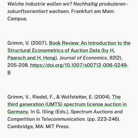
Welche Industrie wollen wir? Nachhaltig produzieren -
zukunftsorientiert wachsen.
Frankfurt am Main:
Campus.
Grimm, V. (2007).
Book Review: An Introduction to the
Structural Econometrics of Auction Data (by H.
Paarsch and H. Hong)
.
Journal of Economics
,
92
(2),
205-208.
https://doi.org/10.1007/s00712-006-0249-
8
Grimm, V., Riedel, F., & Wolfstetter, E. (2004).
The
third generation (UMTS) spectrum license auction in
Germany
. In G. Illing (Eds.),
Spectrum Auctions and
Competition in Telecommunication.
(pp. 223-246).
Cambridge, MA: MIT Press.