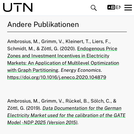
ENGLIS
Andere Publikationen
Ambrosius, M., Grimm, V., Kleinert, T., Liers, F.,
Schmidt, M., & Zöttl, G. (2020).
Endogenous Price
Zones and Investment Incentives in Electricity
Markets: An Application of Multilevel Optimization
ld Menü aufklappen
with Graph Partitioning
.
Energy Economics
.
https://doi.org/10.1016/j.eneco.2020.104879
ld Menü aufklappen
ld Menü aufklappen
Ambrosius, M., Grimm, V., Rückel, B., Sölch, C., &
Zöttl, G. (2019).
Data Documentation for the German
ld Menü aufklappen
Electricity Market used for the calibration of the GATE
Model - NDP 2025 (Version 2015)
.
ld Menü aufklappen