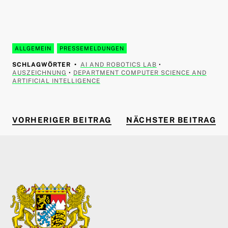
ALLGEMEIN
PRESSEMELDUNGEN
SCHLAGWÖRTER
AI AND ROBOTICS LAB
•
AUSZEICHNUNG
•
DEPARTMENT COMPUTER SCIENCE AND
ARTIFICIAL INTELLIGENCE
VORHERIGER BEITRAG
NÄ
Beitragsnavigation
VORHERIGER BEITRAG
NÄCHSTER BEITRAG